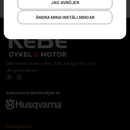
JAG AVBÖJER
ÄNDRA MINA INSTÄLLNINGAR
Det mesta inom cykel , båt, trädgårds- och
skogsmaskiner.
Auktoriserad återförsäljare av
Navigation